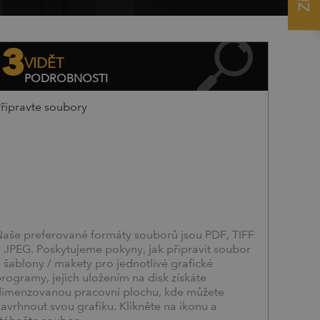
3
VIDĚT
PODROBNOSTI
řipravte soubory
aše preferované formáty souborů jsou PDF, TIFF
 JPEG. Poskytujeme pokyny, jak připravit soubor
 šablony / makety pro jednotlivé grafické
rogramy, jejich uložením na disk získáte
imenzovanou pracovní plochu, kde můžete
avrhnout svou grafiku. Klikněte na ikonu a