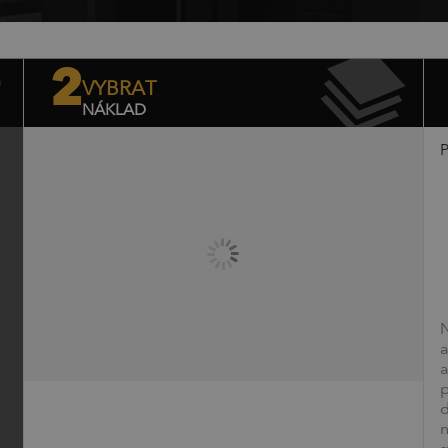
2
VYBRAT
NÁKLAD
P
Náklad
Cena bez DPH
Cena s DPH
0
ks.
0,00
Kč
0,00
Kč
N
a
a
p
d
n