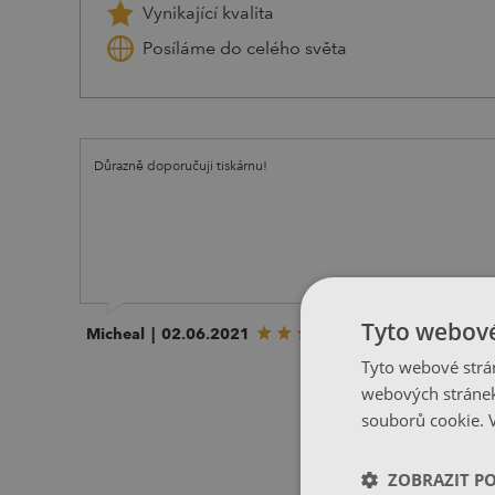
Vynikající kvalita
Posíláme do celého světa
Důrazně doporučuji tiskárnu!
Tyto webové
Micheal
|
02.06.2021
Tyto webové strán
webových stránek
souborů cookie.
ZOBRAZIT P