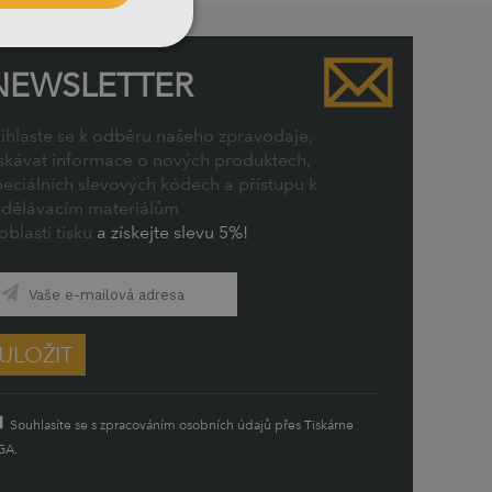
NEWSLETTER
řihlaste se k odběru našeho zpravodaje,
ískávat informace o nových produktech,
peciálních slevových kódech a přístupu k
zdělávacím materiálům
oblasti tisku
a získejte slevu 5%!
ULOŽIT
Souhlasíte se s zpracováním osobních údajů přes Tiskárne
GA.