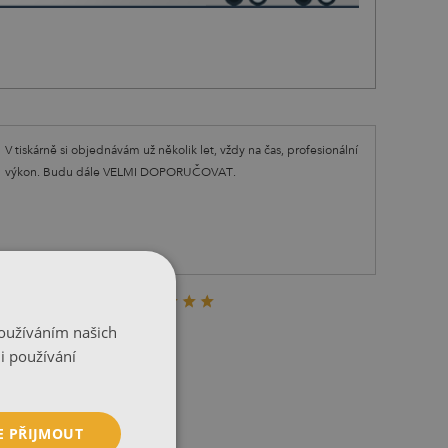
V tiskárně si objednávám už několik let, vždy na čas, profesionální
výkon. Budu dále VELMI DOPORUČOVAT.
max
|
12.07.2021
Používáním našich
i používání
E PŘIJMOUT