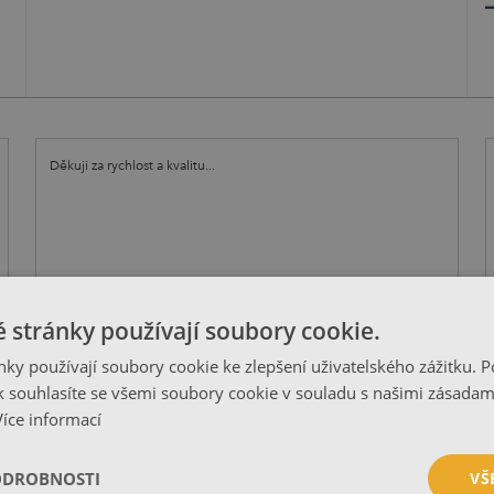
Děkuji za rychlost a kvalitu...
 stránky používají soubory cookie.
Colorprint
|
09.10.2017
ky používají soubory cookie ke zlepšení uživatelského zážitku. 
ZOBRAZIT DALŠÍ KOMENTÁŘE.
 souhlasíte se všemi soubory cookie v souladu s našimi zásadam
Více informací
ODROBNOSTI
VŠ