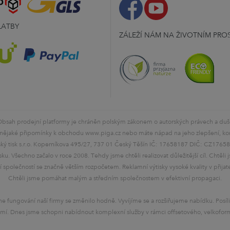
LATBY
ZÁLEŽÍ NÁM NA ŽIVOTNÍM PRO
bsah prodejní platformy je chráněn polským zákonem o autorských právech a duše
ějaké připomínky k obchodu www.piga.cz nebo máte nápad na jeho zlepšení, kon
ký tisk s.r.o. Koperníkova 495/27, 737 01 Český Těšín IČ: 17658187 DIČ: CZ1765
isku. Všechno začalo v roce 2008. Tehdy jsme chtěli realizovat důležitější cíl. Chtěl
 společností se značně větším rozpočetem. Reklamní výtisky vysoké kvality v přijat
Chtěli jsme pomáhat malým a středním společnostem v efektivní propagaci.
e fungování naší firmy se změnilo hodně. Vyvíjíme se a rozšiřujeme nabídku. Posílil
í. Dnes jsme schopni nabídnout komplexní služby v rámci offsetového, velkoformá