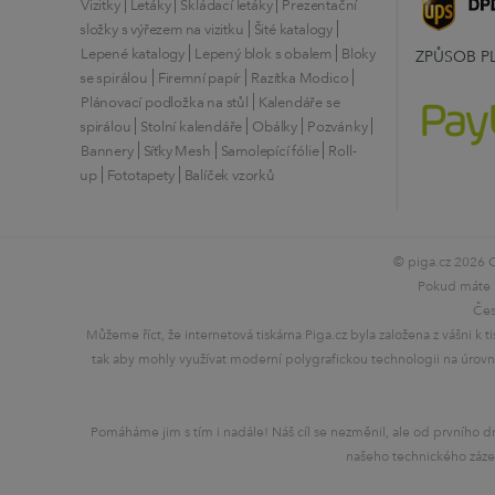
Vizitky
Letáky
Skládací letáky
Prezentační
složky s výřezem na vizitku
Šité katalogy
Lepené katalogy
Lepený blok s obalem
Bloky
ZPŮSOB P
se spirálou
Firemní papír
Razítka Modico
Plánovací podložka na stůl
Kalendáře se
spirálou
Stolní kalendáře
Obálky
Pozvánky
Bannery
Síťky Mesh
Samolepící fólie
Roll-
up
Fototapety
Balíček vzorků
© piga.cz 2026 O
Pokud máte n
Čes
Můžeme říct, že internetová tiskárna Piga.cz byla založena z vášni k t
tak aby mohly využívat moderní polygrafickou technologii na úrovní
Pomáháme jim s tím i nadále! Náš cíl se nezměnil, ale od prvního dn
našeho technického zázem