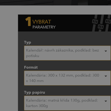
1
VYBRAT
PARAMETRY
Typ
Kalendář: návrh zákazníka, podklad: bez
potisku
Formát
Kalendária: 300 x 132 mm, podklad: 300
x 140 mm
Typ papíru
Kalendária: matná křída 130g, podklad:
karton 300g