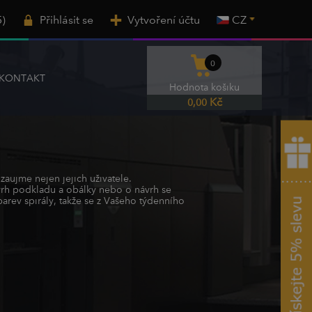
5)
Přihlásit se
Vytvoření účtu
CZ
0
KONTAKT
Hodnota košiku
Kč
0,00
aujme nejen jejich uživatele.
ávrh podkladu a obálky nebo o návrh se
barev spirály, takže se z Vašeho týdenního