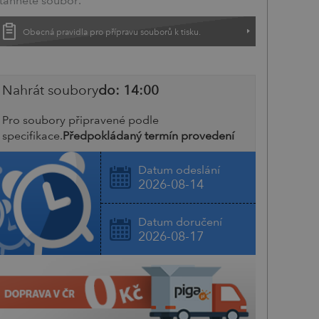
táhněte soubor.
Obecná pravidla pro přípravu souborů k tisku.
Nahrát soubory
do: 14:00
Pro soubory připravené podle
specifikace.
Předpokládaný termín provedení
Datum odeslání
2026-08-14
Datum doručení
2026-08-17