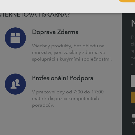
INTERNETOVÁ TISKÁRNA?
Doprava Zdarma
P
z
Všechny produkty, bez ohledu na
s
množství, jsou zasílány zdarma ve
v
spolupráci s kurýrními společnostmi.
v 
Profesionální Podpora
V pracovní dny od 7:00 do 17:00
máte k dispozici kompetentníh
poradcův.
PI