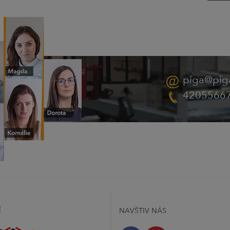
piga@pig
4205566
Í
NAVŠTIV NÁS