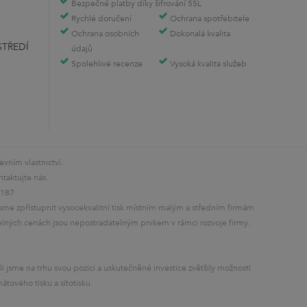
Bezpečné platby díky šifrování SSL
Rychlé doručení
Ochrana spotřebitele
Ochrana osobních
Dokonalá kvalita
STŘEDÍ
údajů
Spolehlivé recenze
Vysoká kvalita služeb
vním vlastnictví.
taktujte nás.
8187
i jsme zpřístupnit vysocekvalitní tisk místním malým a středním firmám
elných cenách jsou nepostradatelným prvkem v rámci rozvoje firmy.
i jsme na trhu svou pozici a uskutečněné investice zvětšily možnosti
tového tisku a sítotisku.