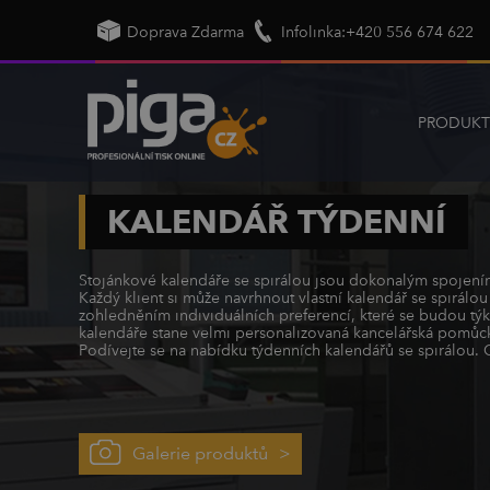
Doprava Zdarma
Infolinka:+420 556 674 622
PRODUKT
KALENDÁŘ TÝDENNÍ
Stojánkové kalendáře se spirálou jsou dokonalým spojením 
Každý klient si může navrhnout vlastní kalendář se spirál
zohledněním individuálních preferencí, které se budou týkat
kalendáře stane velmi personalizovaná kancelářská pomůck
Podívejte se na nabídku týdenních kalendářů se spirálou. Ob
Galerie produktů