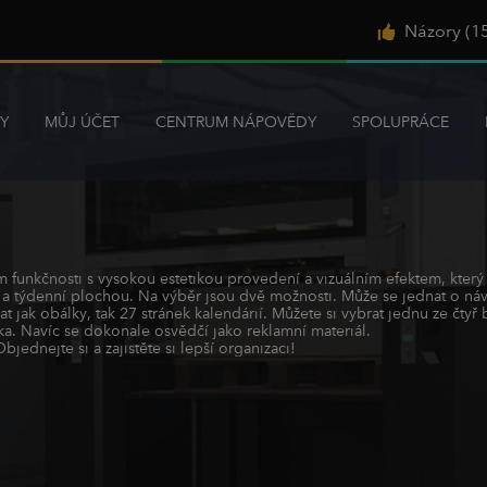
Názory (1
Y
MŮJ ÚČET
CENTRUM NÁPOVĚDY
SPOLUPRÁCE
funkčnosti s vysokou estetikou provedení a vizuálním efektem, který z
ou a týdenní plochou. Na výběr jsou dvě možnosti. Může se jednat o n
 jak obálky, tak 27 stránek kalendárií. Můžete si vybrat jednu ze čtyř 
a. Navíc se dokonale osvědčí jako reklamní materiál.
jednejte si a zajistěte si lepší organizaci!