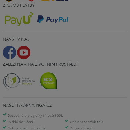
ZPŮSOB PLATBY
NAVŠTIV NÁS
ZÁLEŽÍ NÁM NA ŽIVOTNÍM PROSTŘEDÍ
NAŠE TISKÁRNA PIGA.CZ
Bezpečné platby díky šifrování SSL
Rychlé doručení
Ochrana spotřebitele
Ochrana osobních údajů
Dokonalá kvalita