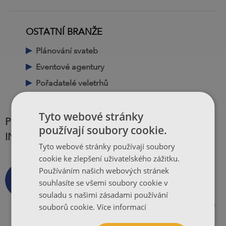
OSTATNÍ BRANŽE
Plánování svateb
Eventové agentury
Pořadatelé veletrhů
Tyto webové stránky
PROČ JE TISKÁRNA PIGA.CZ NEJLEPŠÍ
používají soubory cookie.
INTERNETOVÁ TISKÁRNA?
Tyto webové stránky používají soubory
cookie ke zlepšení uživatelského zážitku.
Slíb PIGA.CZ
Používáním našich webových stránek
souhlasíte se všemi soubory cookie v
Příslib každodenní kalibrace barev, 99,5%
souladu s našimi zásadami používání
včasných dodávek, kompletní online ochrana
souborů cookie.
Více informací
a naprostá spokojenost.