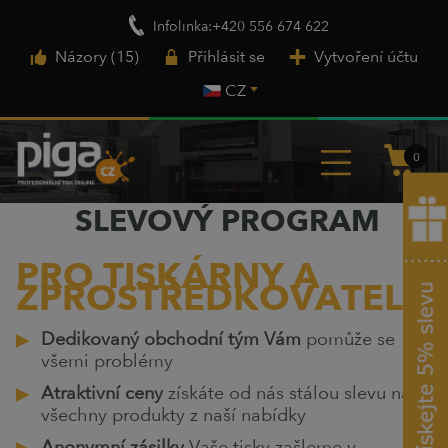
Infolinka:+420 556 674 622
Názory (15)
Přihlásit se
Vytvoření účtu
CZ
0
SLEVOVÝ PROGRAM
PRO TISKÁRNY A
ZPROSTŘEDKOVATELE!
Dedikovaný obchodní tým Vám
pomůže se
všemi problémy
Atraktivní ceny
získáte od nás stálou slevu na
všechny produkty z naší nabídky
Anonymní zásilky
Vaše tisky zašleme v