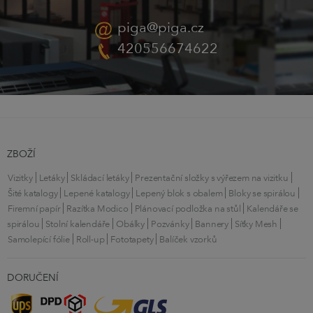
piga@piga.cz
420556674622
ZBOŽÍ
Vizitky
Letáky
Skládací letáky
Prezentační složky s výřezem na vizitku
Šité katalogy
Lepené katalogy
Lepený blok s obalem
Bloky se spirálou
Firemní papír
Razítka Modico
Plánovací podložka na stůl
Kalendáře se
spirálou
Stolní kalendáře
Obálky
Pozvánky
Bannery
Síťky Mesh
Samolepící fólie
Roll-up
Fototapety
Balíček vzorků
DORUČENÍ