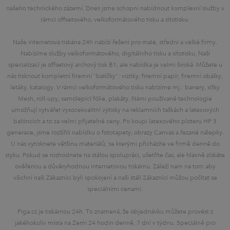
našeho technického zázemí. Dnes jsme schopni nabídnout komplexní služby v
rámci offsetového, velkoformátového tisku a sítotisku.
Naše internetová tiskána 24h nabízí řešení pro malé, střední a velké firmy.
Nabízíme služby velkoformátového, digitálního tisku a sítotisku. Naší
specializací je offsetový archový tisk B1, ale nabídka je velmi široká. Můžete u
nás tisknout kompletní firemní "balíčky": vizitky, firemní papír, firemní obálky,
letáky, katalogy. V rámci velkoformátového tisku nabízíme mj.: banery, síťky
Mesh, roll-upy, samolepící fólie, plakáty. Námi používané technologie
umožňují vytvářet vysocekvalitní výtisky na reklamních taškách a latexových
balóncích a to za velmi přijatelné ceny. Po koupi latexového ploteru HP 3
generace, jsme rozšířili nabídku o fototapety, obrazy Canvas a řezané nálepky.
U nás vytisknete většinu materiálů, se kterými přicházíte ve firmě denně do
styku. Pokud se rozhodnete na stálou spolupráci, ušetříte čas, ale hlavně získáte
ověřenou a důvěryhodnou internetovou tiskárnu. Záleží nam na tom aby
všichni naši Zákazníci byli spokojení a naši stálí Zákazníci můžou počítat se
speciálními cenami.
Piga.cz je tiskárnou 24h. To znamená, že objednávku můžete provést z
jakéhokoliv místa na Zemi 24 hodin denně, 7 dní v týdnu. Speciálně pro