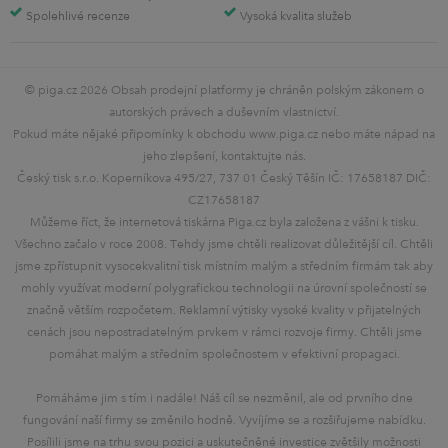
Spolehlivé recenze
Vysoká kvalita služeb
© piga.cz 2026 Obsah prodejní platformy je chráněn polským zákonem o
autorských právech a duševním vlastnictví.
Pokud máte nějaké připomínky k obchodu www.piga.cz nebo máte nápad na
jeho zlepšení, kontaktujte nás.
Český tisk s.r.o. Koperníkova 495/27, 737 01 Český Těšín IČ: 17658187 DIČ:
CZ17658187
Můžeme říct, že internetová tiskárna Piga.cz byla založena z vášni k tisku.
Všechno začalo v roce 2008. Tehdy jsme chtěli realizovat důležitější cíl. Chtěli
jsme zpřístupnit vysocekvalitní tisk místním malým a středním firmám tak aby
mohly využívat moderní polygrafickou technologii na úrovní společností se
značně větším rozpočetem. Reklamní výtisky vysoké kvality v přijatelných
cenách jsou nepostradatelným prvkem v rámci rozvoje firmy. Chtěli jsme
pomáhat malým a středním společnostem v efektivní propagaci.
Pomáháme jim s tím i nadále! Náš cíl se nezměnil, ale od prvního dne
fungování naší firmy se změnilo hodně. Vyvíjíme se a rozšiřujeme nabídku.
Posílili jsme na trhu svou pozici a uskutečněné investice zvětšily možnosti