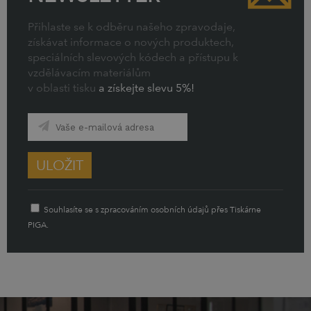
Přihlaste se k odběru našeho zpravodaje,
získávat informace o nových produktech,
speciálních slevových kódech a přístupu k
vzdělávacím materiálům
v oblasti tisku
a získejte slevu 5%!
ULOŽIT
Souhlasíte se s zpracováním osobních údajů přes Tiskárne
PIGA.