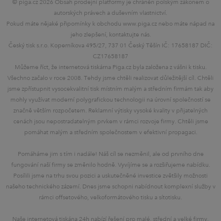
© piga.cz 2026 Obsah prodejní platformy je chráněn polským zákonem o
autorských právech a duševním vlastnictví.
Pokud máte nějaké připomínky k obchodu www.piga.cz nebo máte nápad na
jeho zlepšení, kontaktujte nás.
Český tisk s.r.o. Koperníkova 495/27, 737 01 Český Těšín IČ: 17658187 DIČ:
CZ17658187
Můžeme říct, že internetová tiskárna Piga.cz byla založena z vášni k tisku.
Všechno začalo v roce 2008. Tehdy jsme chtěli realizovat důležitější cíl. Chtěli
jsme zpřístupnit vysocekvalitní tisk místním malým a středním firmám tak aby
mohly využívat moderní polygrafickou technologii na úrovní společností se
značně větším rozpočetem. Reklamní výtisky vysoké kvality v přijatelných
cenách jsou nepostradatelným prvkem v rámci rozvoje firmy. Chtěli jsme
pomáhat malým a středním společnostem v efektivní propagaci.
Pomáháme jim s tím i nadále! Náš cíl se nezměnil, ale od prvního dne
fungování naší firmy se změnilo hodně. Vyvíjíme se a rozšiřujeme nabídku.
Posílili jsme na trhu svou pozici a uskutečněné investice zvětšily možnosti
našeho technického zázemí. Dnes jsme schopni nabídnout komplexní služby v
rámci offsetového, velkoformátového tisku a sítotisku.
Naše internetová tiskána 24h nabízí řešení pro malé, střední a velké firmy.