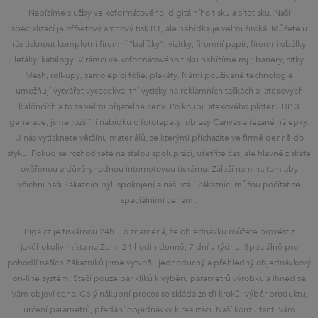
Nabízíme služby velkoformátového, digitálního tisku a sítotisku. Naší
specializací je offsetový archový tisk B1, ale nabídka je velmi široká. Můžete u
nás tisknout kompletní firemní "balíčky": vizitky, firemní papír, firemní obálky,
letáky, katalogy. V rámci velkoformátového tisku nabízíme mj.: banery, síťky
Mesh, roll-upy, samolepící fólie, plakáty. Námi používané technologie
umožňují vytvářet vysocekvalitní výtisky na reklamních taškách a latexových
balóncích a to za velmi přijatelné ceny. Po koupi latexového ploteru HP 3
generace, jsme rozšířili nabídku o fototapety, obrazy Canvas a řezané nálepky.
U nás vytisknete většinu materiálů, se kterými přicházíte ve firmě denně do
styku. Pokud se rozhodnete na stálou spolupráci, ušetříte čas, ale hlavně získáte
ověřenou a důvěryhodnou internetovou tiskárnu. Záleží nam na tom aby
všichni naši Zákazníci byli spokojení a naši stálí Zákazníci můžou počítat se
speciálními cenami.
Piga.cz je tiskárnou 24h. To znamená, že objednávku můžete provést z
jakéhokoliv místa na Zemi 24 hodin denně, 7 dní v týdnu. Speciálně pro
pohodlí naších Zákazníků jsme vytvořili jednoduchý a přehledný objednávkový
on-line systém. Stačí pouze pár kliků k výběru parametrů výrobku a ihned se
Vám objeví cena. Celý nákupní proces se skládá ze tří kroků: výběr produktu,
určení parametrů, předání objednávky k realizaci. Naší konzultanti Vám