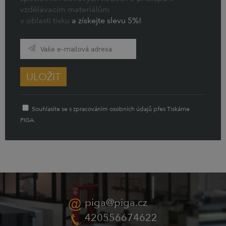
vzdělávacím materiálům
v oblasti tisku
a získejte slevu 5%!
ULOŽIT
Souhlasíte se s zpracováním osobních údajů přes Tiskárne
PIGA.
piga@piga.cz
420556674622