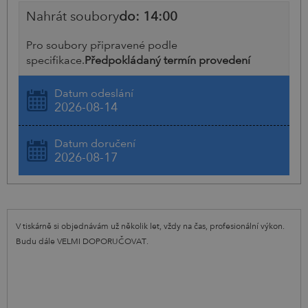
Nahrát soubory
do: 14:00
Pro soubory připravené podle
specifikace.
Předpokládaný termín provedení
Datum odeslání
2026-08-14
Datum doručení
2026-08-17
V tiskárně si objednávám už několik let, vždy na čas, profesionální výkon.
Budu dále VELMI DOPORUČOVAT.