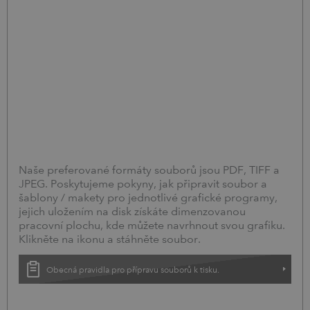
Naše preferované formáty souborů jsou PDF, TIFF a
JPEG. Poskytujeme pokyny, jak připravit soubor a
šablony / makety pro jednotlivé grafické programy,
jejich uložením na disk získáte dimenzovanou
pracovní plochu, kde můžete navrhnout svou grafiku.
Klikněte na ikonu a stáhněte soubor.
Obecná pravidla pro přípravu souborů k tisku.