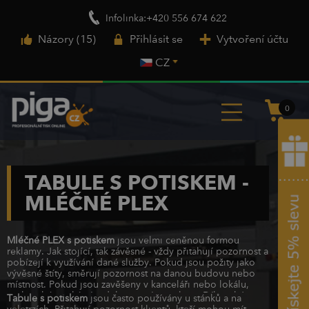
Infolinka:+420 556 674 622
Názory (15)
Přihlásit se
Vytvoření účtu
CZ
0
TABULE S POTISKEM -
MLÉČNÉ PLEX
Mléčné PLEX s potiskem
jsou velmi ceněnou formou
reklamy. Jak stojící, tak závěsné - vždy přitahují pozornost a
pobízejí k využívání dané služby. Pokud jsou požity jako
vývěsné štíty, směrují pozornost na danou budovu nebo
místnost. Pokud jsou zavěšeny v kanceláři nebo lokálu,
mohou být unikátním dekorativním prvkem. Díky tuhé
Tabule s potiskem
jsou často používány u stánků a na
formě se
tabule s potiskem
neohýbají. Jsou přitom
veletrzích. Přitahují pozornost klientů, kteří mohou mít