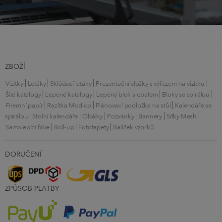
ZBOŽÍ
Vizitky
Letáky
Skládací letáky
Prezentační složky s výřezem na vizitku
Šité katalogy
Lepené katalogy
Lepený blok s obalem
Bloky se spirálou
Firemní papír
Razítka Modico
Plánovací podložka na stůl
Kalendáře se
spirálou
Stolní kalendáře
Obálky
Pozvánky
Bannery
Síťky Mesh
Samolepící fólie
Roll-up
Fototapety
Balíček vzorků
DORUČENÍ
ZPŮSOB PLATBY