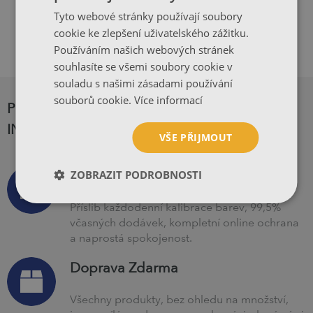
ZOBRAZIT DALŠÍ KOMENTÁŘE.
Tyto webové stránky používají soubory
cookie ke zlepšení uživatelského zážitku.
Používáním našich webových stránek
souhlasíte se všemi soubory cookie v
souladu s našimi zásadami používání
souborů cookie.
Více informací
PROČ JE TISKÁRNA PIGA.CZ NEJLEPŠÍ
INTERNETOVÁ TISKÁRNA?
VŠE PŘIJMOUT
Slíb PIGA.CZ
ZOBRAZIT PODROBNOSTI
Příslib každodenní kalibrace barev, 99,5%
včasných dodávek, kompletní online ochrana
a naprostá spokojenost.
Doprava Zdarma
Všechny produkty, bez ohledu na množství,