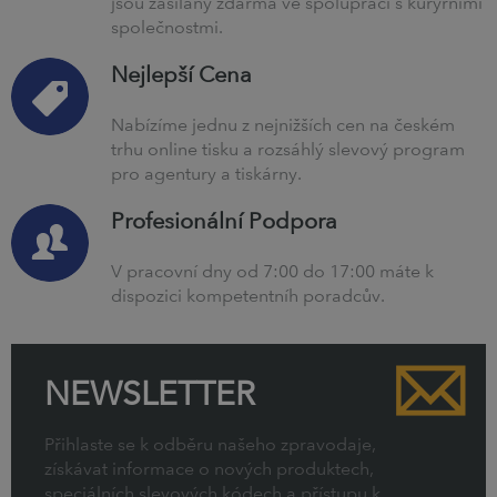
jsou zasílány zdarma ve spolupráci s kurýrními
společnostmi.
Nejlepší Cena
Nabízíme jednu z nejnižších cen na českém
trhu online tisku a rozsáhlý slevový program
pro agentury a tiskárny.
Profesionální Podpora
V pracovní dny od 7:00 do 17:00 máte k
dispozici kompetentníh poradcův.
NEWSLETTER
Přihlaste se k odběru našeho zpravodaje,
získávat informace o nových produktech,
speciálních slevových kódech a přístupu k