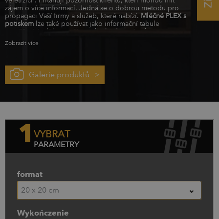
nevtíravou a neinvazivní formou propagace, protože
zájem o více informací. Jedná se o dobrou metodu pro
vnášejí do místnosti estetickou hodnotu.
propagaci Vaší firmy a služeb, které nabízí.
Mléčné PLEX s
potiskem
lze také používat jako informační tabule
umožňující sdělovat příjemcům hodnotné informace
atraktivním způsobem. Nabízíme
tabule s potiskem
v
Zobrazit více
mnoha formátech, s jednostranným nebo oboustranným
potiskem.
Galerie produktů
1
VYBRAT
PARAMETRY
format
20 x 20 cm
Wykończenie