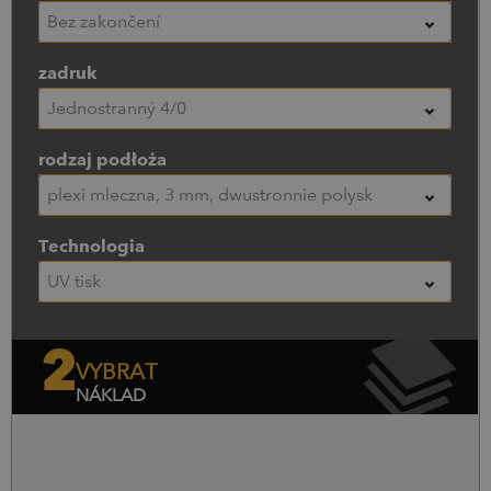
Bez zakončení
zadruk
Jednostranný 4/0
rodzaj podłoża
plexi mleczna, 3 mm, dwustronnie połysk
Technologia
UV tisk
2
VYBRAT
NÁKLAD
Náklad
Cena bez DPH
Cena s DPH