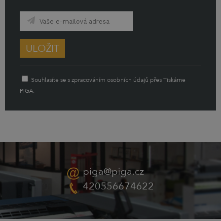
ULOŽIT
Souhlasíte se s zpracováním osobních údajů přes Tiskárne
PIGA.
piga@piga.cz
420556674622