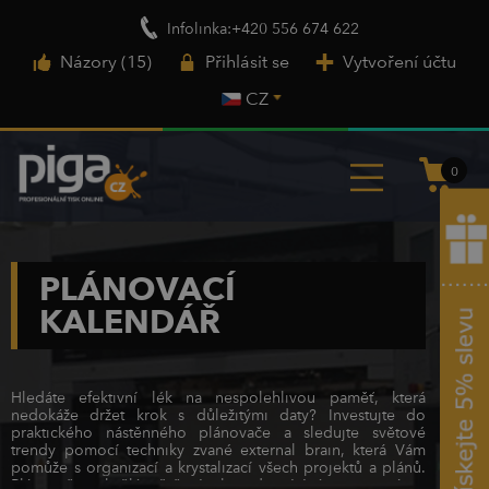
Infolinka:+420 556 674 622
Názory (15)
Přihlásit se
Vytvoření účtu
CZ
0
PLÁNOVACÍ
KALENDÁŘ
Hledáte efektivní lék na nespolehlivou paměť, která
nedokáže držet krok s důležitými daty? Investujte do
praktického nástěnného plánovače a sledujte světové
trendy pomocí techniky zvané external brain, která Vám
pomůže s organizací a krystalizací všech projektů a plánů.
Plánovač je skvělým řešením koordinující týmovou práci –