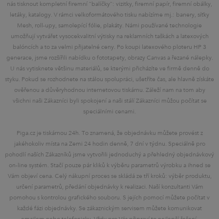
nás tisknout kompletní firemní "balíčky": vizitky, firemní papír, firemní obálky,
letáky, katalogy. V rámci velkoformátového tisku nabízíme mj.: banery, síťky
Mesh, roll-upy, samolepící fólie, plakáty. Námi používané technologie
umožňují vytvářet vysocekvalitní výtisky na reklamních taškách a latexových
balóncích a to za velmi přijatelné ceny. Po koupi latexového ploteru HP 3
generace, jsme rozšířili nabídku o fototapety, obrazy Canvas a řezané nálepky.
U nás vytisknete většinu materiálů, se kterými přicházíte ve firmě denně do
styku. Pokud se rozhodnete na stálou spolupráci, ušetříte čas, ale hlavně získáte
ověřenou a důvěryhodnou internetovou tiskárnu. Záleží nam na tom aby
všichni naši Zákazníci byli spokojení a naši stálí Zákazníci můžou počítat se
speciálními cenami.
Piga.cz je tiskárnou 24h. To znamená, že objednávku můžete provést z
jakéhokoliv místa na Zemi 24 hodin denně, 7 dní v týdnu. Speciálně pro
pohodlí naších Zákazníků jsme vytvořili jednoduchý a přehledný objednávkový
on-line systém. Stačí pouze pár kliků k výběru parametrů výrobku a ihned se
Vám objeví cena. Celý nákupní proces se skládá ze tří kroků: výběr produktu,
určení parametrů, předání objednávky k realizaci. Naší konzultanti Vám
pomohou s kontrolou grafického souboru. S jejích pomocí můžete počítat v
každé fázi objednávky. Se zákaznickým servisem můžete komunikovat
emailem nebo telefonicky. Vždy pro Vás připraví to nejlepší řešení.