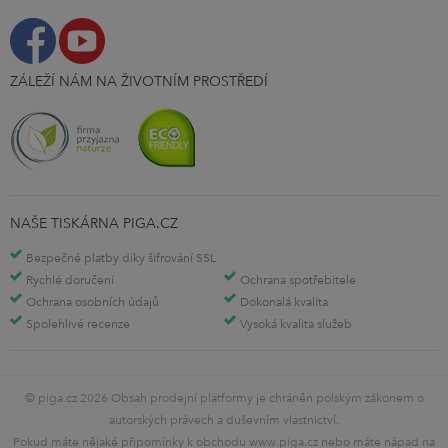
ZÁLEŽÍ NÁM NA ŽIVOTNÍM PROSTŘEDÍ
NAŠE TISKÁRNA PIGA.CZ
Bezpečné platby díky šifrování SSL
Rychlé doručení
Ochrana spotřebitele
Ochrana osobních údajů
Dokonalá kvalita
Spolehlivé recenze
Vysoká kvalita služeb
© piga.cz 2026 Obsah prodejní platformy je chráněn polským zákonem o
autorských právech a duševním vlastnictví.
Pokud máte nějaké připomínky k obchodu www.piga.cz nebo máte nápad na