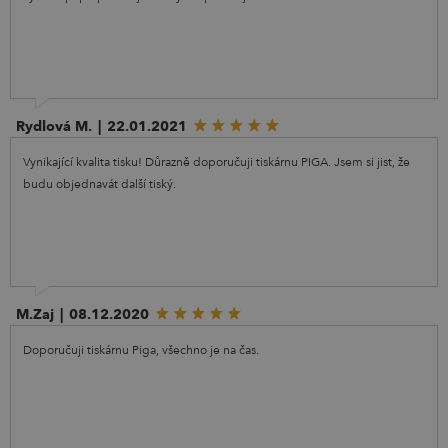
Rydlová M.
|
22.01.2021
Vynikající kvalita tisku! Důrazně doporučuji tiskárnu PIGA. Jsem si jist, že
budu objednavát další tiský.
M.Zaj
|
08.12.2020
Doporučuji tiskárnu Piga, všechno je na čas.