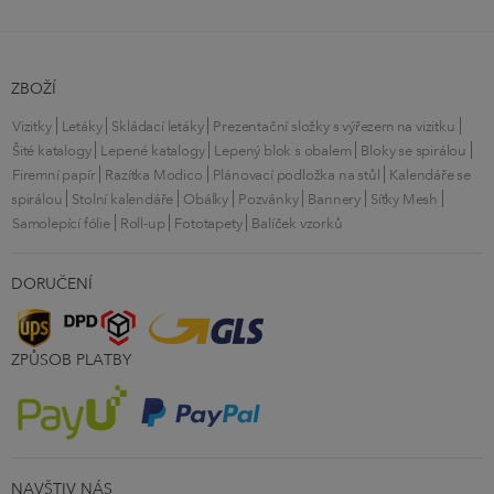
ZBOŽÍ
Vizitky
Letáky
Skládací letáky
Prezentační složky s výřezem na vizitku
Šité katalogy
Lepené katalogy
Lepený blok s obalem
Bloky se spirálou
Firemní papír
Razítka Modico
Plánovací podložka na stůl
Kalendáře se
spirálou
Stolní kalendáře
Obálky
Pozvánky
Bannery
Síťky Mesh
Samolepící fólie
Roll-up
Fototapety
Balíček vzorků
DORUČENÍ
ZPŮSOB PLATBY
NAVŠTIV NÁS