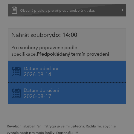
Obecná pravidla pro přípravu souborů k tisku.
Nahrát soubory
do: 14:00
Pro soubory připravené podle
specifikace.
Předpokládaný termín provedení
Datum odeslání
2026-08-14
Datum doručení
2026-08-17
Revelační služba! Paní Patrycja je velmi užitečná. Radila mi, abych si
vybrala papír pro moje letáky. Doporučuji!!!