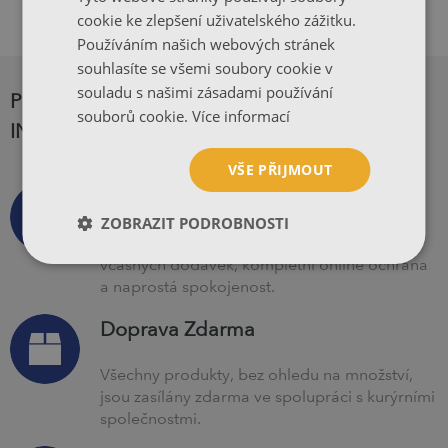
cookie ke zlepšení uživatelského zážitku.
Používáním našich webových stránek
souhlasíte se všemi soubory cookie v
souladu s našimi zásadami používání
PROČ JE TISKÁRNA PIGA.CZ NEJLEPŠÍ
souborů cookie.
Více informací
INTERNETOVÁ TISKÁRNA?
VŠE PŘIJMOUT
Slíb PIGA.CZ
ZOBRAZIT PODROBNOSTI
Příslib každodenní kalibrace barev, 99,5%
včasných dodávek, kompletní online ochrana
a naprostá spokojenost.
Doprava Zdarma
Všechny produkty, bez ohledu na množství,
jsou zasílány zdarma ve spolupráci s kurýrními
společnostmi.