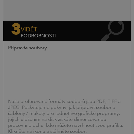
3
VIDĚT
PODROBNOSTI
Připravte soubory
Naše preferované formáty souborů jsou PDF, TIFF a
JPEG. Poskytujeme pokyny, jak připravit soubor a
šablony / makety pro jednotlivé grafické programy,
jejich uložením na disk získáte dimenzovanou
pracovní plochu, kde můžete navrhnout svou grafiku.
Klikněte na ikonu a stáhněte soubor.