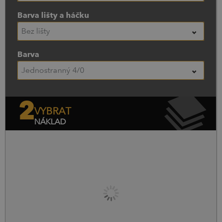
Barva lišty a háčku
Bez lišty
Barva
Jednostranný 4/0
2
VYBRAT
NÁKLAD
Náklad
Cena bez DPH
Cena s DPH
0
ks.
0,00
Kč
0,00
Kč