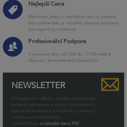
Nejlepší Cena
Nabízíme jednu z nejnižších cen na českém
trhu online tisku a rozsáhlý slevový program
pro agentury a tiskárny.
Profesionální Podpora
V pracovní dny od 7:00 do 17:00 máte k
dispozici kompetentníh poradcův.
NEWSLETTER
Přihlaste se k odběru našeho zpravodaje,
získávat informace o nových produktech,
speciálních slevových kódech a přístupu k
vzdělávacím materiálům
v oblasti tisku
a získejte slevu 5%!