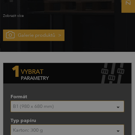
zavede řád a pořádek, takže Vaše firma bude šlapat
přesněji než švýcarské hodinky! Je to terminář vytvořený
speciálně pro veškeré poznámky a Vy si tak můžete
Zobrazit více
zobrazit všechny společné plány. Konference, delegace,
úkoly a dlouho očekávané volno – vše čitelně na jednom
místě pro Vaše pohodlí a komfort, díky čemuž se můžete v
klidu vložit do přípravy nového projektu nebo zaslouženě
Galerie produktů
odpočívat.
1
VYBRAT
PARAMETRY
Formát
B1 (980 x 680 mm)
Typ papíru
Karton: 300 g