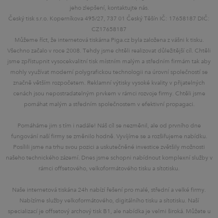
jeho zlepšení, kontaktujte nás.
Český tisk s.r.o. Koperníkova 495/27, 737 01 Český Těšín IČ: 17658187 DIČ:
CZ17658187
Můžeme říct, že internetová tiskárna Piga.cz byla založena z vášni k tisku.
Všechno začalo v roce 2008. Tehdy jsme chtěli realizovat důležitější cíl. Chtěli
jsme zpřístupnit vysocekvalitní tisk místním malým a středním firmám tak aby
mohly využívat moderní polygrafickou technologii na úrovní společností se
značně větším rozpočetem. Reklamní výtisky vysoké kvality v přijatelných
cenách jsou nepostradatelným prvkem v rámci rozvoje firmy. Chtěli jsme
pomáhat malým a středním společnostem v efektivní propagaci.
Pomáháme jim s tím i nadále! Náš cíl se nezměnil, ale od prvního dne
fungování naší firmy se změnilo hodně. Vyvíjíme se a rozšiřujeme nabídku.
Posílili jsme na trhu svou pozici a uskutečněné investice zvětšily možnosti
našeho technického zázemí. Dnes jsme schopni nabídnout komplexní služby v
rámci offsetového, velkoformátového tisku a sítotisku.
Naše internetová tiskána 24h nabízí řešení pro malé, střední a velké firmy.
Nabízíme služby velkoformátového, digitálního tisku a sítotisku. Naší
specializací je offsetový archový tisk B1, ale nabídka je velmi široká. Můžete u