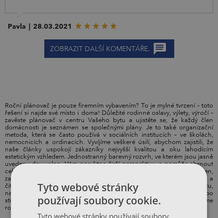
Pavla
|
28.03.2021
ZOBRAZIT DALŠÍ KOMENTÁŘE.
Roční plánovač je pouze firemním vybavením? To je mylné tvrzení – toto
řešení si najde své místo i doma! Důležité rodinné oslavy, výlety, výročí –
zavěste plánovač v centru Vašeho bytu a ujistěte se, že každý člen
domácnosti je seznámen se společnými plány. Je to také organizační
metoda, která se často používá v sociálních institucích – ve školách,
nemocnicích a ordinacích. Vyvíjíme veškeré úsilí, abychom zajistili, že
naše články uspokojí zákazníky nejvyšší kvalitou a oku lahodícím
estetickým vzhledem. Jednostranný barevný rozvrh, ve kterém jsou jasně
uvedeny dny volna, Vám posyktne širší perspektivu a pomůže shrnout
celý rok. Karton o toušťce 300 g, ze kterého byl produkt vyroben,
zaručuje trvanlivost, a velký formát B1 zajišťuje dobrou viditelnost a
Tyto webové stránky
čitelnost poznámek. Pro ty, kteří chtějí obohatit design produktu,
nabízíme funkční lišty a úchytky ve třech barvách – černé, bílé nebo
používají soubory cookie.
stříbrné. Abychom zajistili dodání objednávky v perfektním stavu, balíme
roční plánovače do bezpečných krabic z vlnité lepenky po 50 ks.
Tyto webové stránky používají soubory