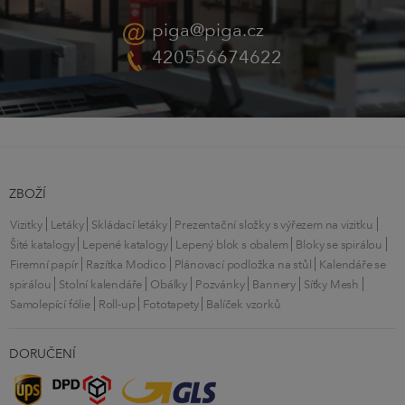
piga@piga.cz
420556674622
ZBOŽÍ
Vizitky
Letáky
Skládací letáky
Prezentační složky s výřezem na vizitku
Šité katalogy
Lepené katalogy
Lepený blok s obalem
Bloky se spirálou
Firemní papír
Razítka Modico
Plánovací podložka na stůl
Kalendáře se
spirálou
Stolní kalendáře
Obálky
Pozvánky
Bannery
Síťky Mesh
Samolepící fólie
Roll-up
Fototapety
Balíček vzorků
DORUČENÍ