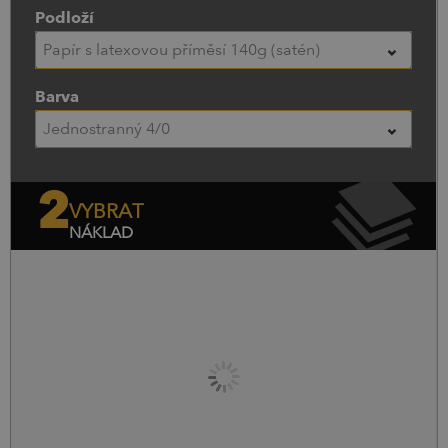
Podloží
Papír s latexovou příměsí 140g (satén)
Barva
Jednostranný 4/0
2
VYBRAT
NÁKLAD
Náklad
Cena bez DPH
Cena s DPH
0
ks.
0,00
Kč
0,00
Kč