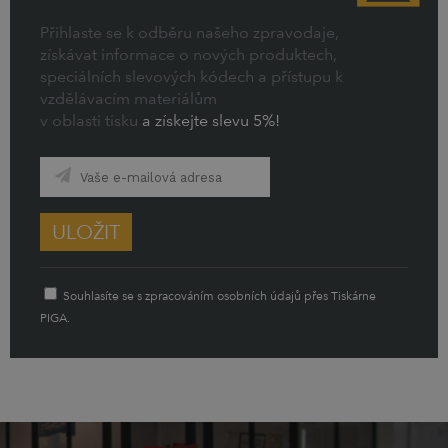
Přihlaste se k odběru našeho zpravodaje,
získávat informace o nových produktech,
speciálních slevových kódech a přístupu k
vzdělávacím materiálům
v oblasti tisku
a získejte slevu 5%!
ULOŽIT
Souhlasíte se s zpracováním osobních údajů přes Tiskárne
PIGA.