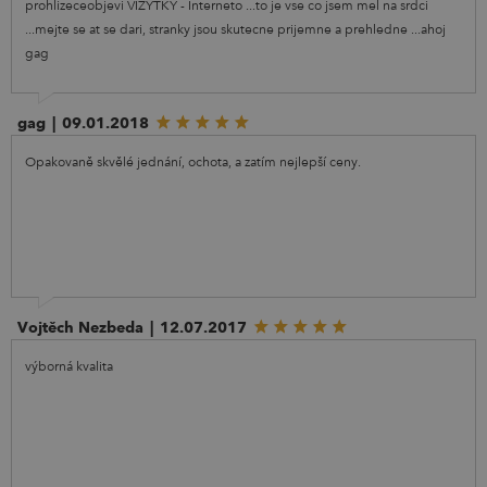
prohlizeceobjevi VIZYTKY - Interneto ...to je vse co jsem mel na srdci
...mejte se at se dari, stranky jsou skutecne prijemne a prehledne ...ahoj
gag
gag
|
09.01.2018
Opakovaně skvělé jednání, ochota, a zatím nejlepší ceny.
Vojtěch Nezbeda
|
12.07.2017
výborná kvalita