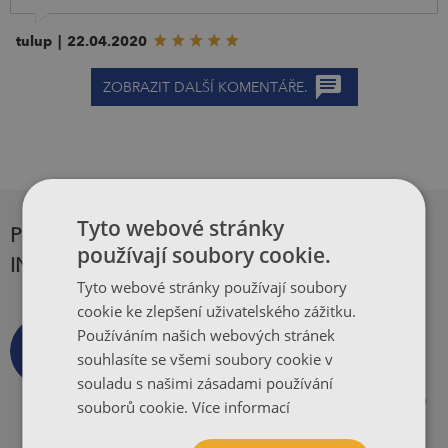
tulup
|
22.04.2020
ZOBRAZIT DALŠÍ KOMENTÁŘE.
Tyto webové stránky
PROČ JE TISKÁRNA PIGA.CZ NEJLEPŠÍ
používají soubory cookie.
INTERNETOVÁ TISKÁRNA?
Tyto webové stránky používají soubory
cookie ke zlepšení uživatelského zážitku.
Slíb PIGA.CZ
Používáním našich webových stránek
souhlasíte se všemi soubory cookie v
Příslib každodenní kalibrace barev, 99,5%
souladu s našimi zásadami používání
včasných dodávek, kompletní online ochrana
souborů cookie.
Více informací
a naprostá spokojenost.