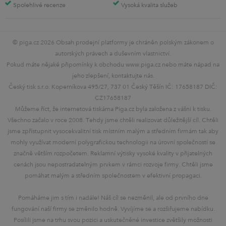
Spolehlivé recenze
Vysoká kvalita služeb
© piga.cz 2026 Obsah prodejní platformy je chráněn polským zákonem o
autorských právech a duševním vlastnictví.
Pokud máte nějaké připomínky k obchodu www.piga.cz nebo máte nápad na
jeho zlepšení, kontaktujte nás.
Český tisk s.r.o. Koperníkova 495/27, 737 01 Český Těšín IČ: 17658187 DIČ:
CZ17658187
Můžeme říct, že internetová tiskárna Piga.cz byla založena z vášni k tisku.
Všechno začalo v roce 2008. Tehdy jsme chtěli realizovat důležitější cíl. Chtěli
jsme zpřístupnit vysocekvalitní tisk místním malým a středním firmám tak aby
mohly využívat moderní polygrafickou technologii na úrovní společností se
značně větším rozpočetem. Reklamní výtisky vysoké kvality v přijatelných
cenách jsou nepostradatelným prvkem v rámci rozvoje firmy. Chtěli jsme
pomáhat malým a středním společnostem v efektivní propagaci.
Pomáháme jim s tím i nadále! Náš cíl se nezměnil, ale od prvního dne
fungování naší firmy se změnilo hodně. Vyvíjíme se a rozšiřujeme nabídku.
Posílili jsme na trhu svou pozici a uskutečněné investice zvětšily možnosti