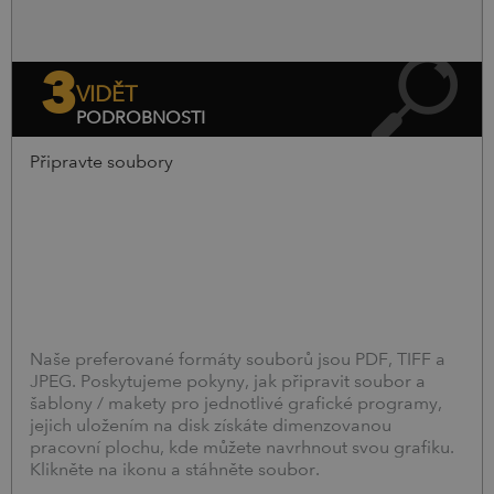
3
VIDĚT
PODROBNOSTI
Připravte soubory
Naše preferované formáty souborů jsou PDF, TIFF a
JPEG. Poskytujeme pokyny, jak připravit soubor a
šablony / makety pro jednotlivé grafické programy,
jejich uložením na disk získáte dimenzovanou
pracovní plochu, kde můžete navrhnout svou grafiku.
Klikněte na ikonu a stáhněte soubor.