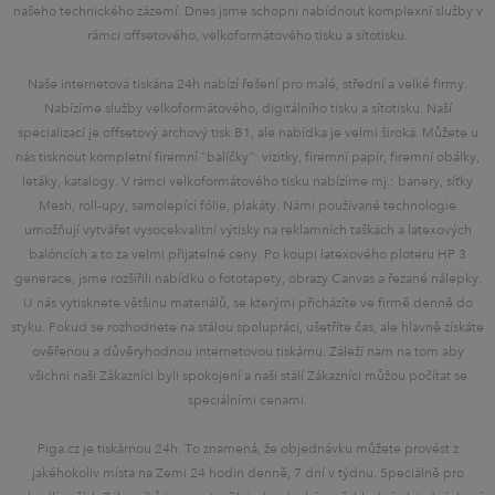
našeho technického zázemí. Dnes jsme schopni nabídnout komplexní služby v
rámci offsetového, velkoformátového tisku a sítotisku.
Naše internetová tiskána 24h nabízí řešení pro malé, střední a velké firmy.
Nabízíme služby velkoformátového, digitálního tisku a sítotisku. Naší
specializací je offsetový archový tisk B1, ale nabídka je velmi široká. Můžete u
nás tisknout kompletní firemní "balíčky": vizitky, firemní papír, firemní obálky,
letáky, katalogy. V rámci velkoformátového tisku nabízíme mj.: banery, síťky
Mesh, roll-upy, samolepící fólie, plakáty. Námi používané technologie
umožňují vytvářet vysocekvalitní výtisky na reklamních taškách a latexových
balóncích a to za velmi přijatelné ceny. Po koupi latexového ploteru HP 3
generace, jsme rozšířili nabídku o fototapety, obrazy Canvas a řezané nálepky.
U nás vytisknete většinu materiálů, se kterými přicházíte ve firmě denně do
styku. Pokud se rozhodnete na stálou spolupráci, ušetříte čas, ale hlavně získáte
ověřenou a důvěryhodnou internetovou tiskárnu. Záleží nam na tom aby
všichni naši Zákazníci byli spokojení a naši stálí Zákazníci můžou počítat se
speciálními cenami.
Piga.cz je tiskárnou 24h. To znamená, že objednávku můžete provést z
jakéhokoliv místa na Zemi 24 hodin denně, 7 dní v týdnu. Speciálně pro