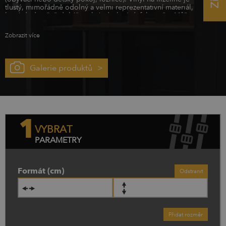
tlustý, mimořádně odolný a velmi reprezentativní materiál,
který dodatečně dokáže zakrýt drobné defekty stěn. Může
být použit i v koupelně nebo v kuchyni.
Papírová
fototapeta
s latexem 220g je hladká, nepropouští lepidlo –
Zobrazit více
chrání tak vzor před deformací.
Galerie produktů
1
VYBRAT
PARAMETRY
Formát (cm)
Odstranit
Přidat rozměr