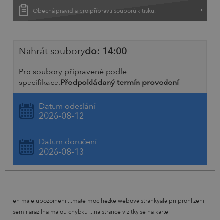
Obecná pravidla pro přípravu souborů k tisku.
Nahrát soubory
do: 14:00
Pro soubory připravené podle
specifikace.
Předpokládaný termín provedení
Datum odeslání
2026-08-12
Datum doručení
2026-08-13
jen male upozorneni ...mate moc hezke webove strankyale pri prohlizeni
jsem narazilna malou chybku ...na strance vizitky se na karte