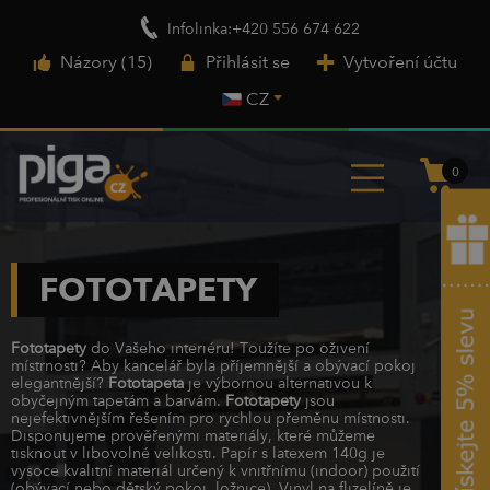
Infolinka:+420 556 674 622
Názory (15)
Přihlásit se
Vytvoření účtu
CZ
0
FOTOTAPETY
Fototapety
do Vašeho interiéru! Toužíte po oživení
místrnosti? Aby kancelář byla příjemnější a obývací pokoj
elegantnější?
Fototapeta
je výbornou alternativou k
obyčejným tapetám a barvám.
Fototapety
jsou
nejefektivnějším řešením pro rychlou přeměnu místnosti.
Disponujeme prověřenými materiály, které můžeme
tisknout v libovolné velikosti. Papír s latexem 140g je
vysoce kvalitní materiál určený k vnitřnímu (indoor) použití
(obývací nebo dětský pokoj, ložnice). Vinyl na flizelíně je